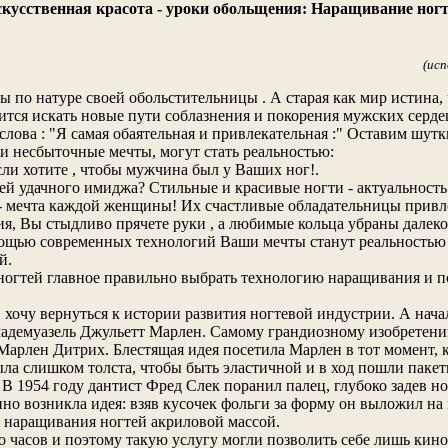
кусственная красота - уроки обольщения: Наращивание ног
(исп
ы по натуре своей обольстительницы . А старая как мир истина, 
ится искать новые пути соблазнения и покорения мужских серде
 слова : "Я самая обаятельная и привлекательная :" Оставим шут
и несбыточные мечты, могут стать реальностью:
сли хотите , чтобы мужчина был у Ваших ног!.
ей удачного имиджа? Стильные и красивые ногти - актуальность
- мечта каждой женщины! Их счастливые обладательницы привле
лия, Вы стыдливо прячете руки , а любимые кольца убраны далеко
мощью современных технологий Ваши мечты станут реальностью и
й.
 ногтей главное правильно выбрать технологию наращивания и по
 хочу вернуться к истории развития ногтевой индустрии. А начал
адемуазель Джульетт Марлен. Самому грандиозному изобретению
арлен Дитрих. Блестящая идея посетила Марлен в тот момент, ког
ла слишком толста, чтобы быть эластичной и в ход пошли пакет
 В 1954 году дантист Фред Слек поранил палец, глубоко задев но
но возникла идея: взяв кусочек фольги за форму он выложил н
я наращивания ногтей акриловой массой.
 часов и поэтому такую услугу могли позволить себе лишь кино