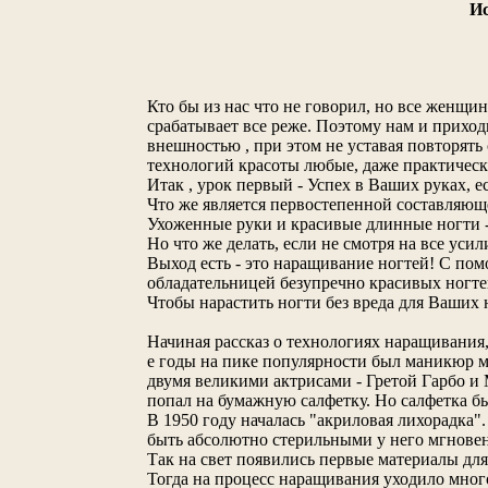
Ис
Кто бы из нас что не говорил, но все женщин
срабатывает все реже. Поэтому нам и приход
внешностью , при этом не уставая повторять
технологий красоты любые, даже практическ
Итак , урок первый - Успех в Ваших руках, е
Что же является первостепенной составляющ
Ухоженные руки и красивые длинные ногти 
Но что же делать, если не смотря на все уси
Выход есть - это наращивание ногтей! С по
обладательницей безупречно красивых ногте
Чтобы нарастить ногти без вреда для Ваших
Начиная рассказ о технологиях наращивания,
е годы на пике популярности был маникюр м
двумя великими актрисами - Гретой Гарбо и М
попал на бумажную салфетку. Но салфетка бы
В 1950 году началась "акриловая лихорадка".
быть абсолютно стерильными у него мгновен
Так на свет появились первые материалы дл
Тогда на процесс наращивания уходило много