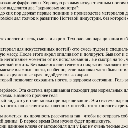
 название фарфоровых.Хорошую рекламу искусственным ногтям с
ют выделятся два "акриловых монстра":
ые до сих пор держат первые позиции в производстве материалов 
ломбой дал толчок к развитию Ногтевой индустрии, без которо
ехнологии : гель, смола и акрил. Технологию наращивания выбир
риал для искусственных ногтей) -это смесь пудры и специальн
ую массу. После этого акрил опиливают и полируют. Бывают и 
егативные моменты от их использования . Не смотря на то , ч
венный ноготь. Без лакового или гелевого покрытия выглядит нее
ягкие влажные ногти, особенно, если ладошки часто бывают вл
о закругленные края подойдет только акрил.
орый позволяет сохранить ноготь в здоровом состоянии. Гель за
перблеск. Эта система наращивания подходит для нормальных ил
тема. Намного прочнее геля.
нный вид, отсутствие запаха при наращивании. Эта система нар
ь ноготь после снятия наращенных ногтей- это технология треть
 ломаться, их прочность рассчитана так , чтобы не оторвать со
ей длины. В первое время Вам нужно будет привыкнуть.
они длиннее ключа от автомобиля или у Вас ну очень тесные джи