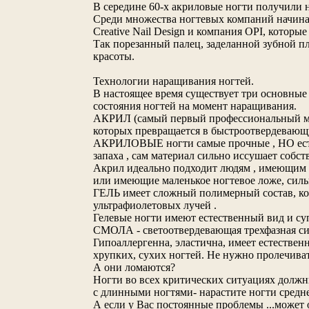
В середине 60-х акриловые ногти получили
Среди множества ногтевых компаний начина
Сreative Nail Design и компания OPI, котор
Так порезанный палец, заделанной зубной п
красоты.
Технологии наращивания ногтей.
В настоящее время существует три основные т
состояния ногтей на момент наращивания.
АКРИЛ (самый первый профессиональный мате
которых превращается в быстроотвердевающ
АКРИЛОВЫЕ ногти самые прочные , НО есть н
запаха , сам материал сильно иссушает собст
Акрил идеально подходит людям , имеющим м
или имеющие маленькое ногтевое ложе, сильн
ГЕЛЬ имеет сложный полимерный состав, кот
ультрафиолетовых лучей .
Гелевые ногти имеют естественный вид и су
СМОЛА - светоотвердевающая трехфазная сис
Гипоаллергенна, эластична, имеет естестве
хрупких, сухих ногтей. Не нужно пролечиват
А они ломаются?
Ногти во всех критических ситуациях должны
с длинными ногтями- нарастите ногти средн
А если у Вас постоянные проблемы ...может 