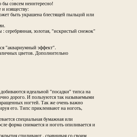
о бы совсем неинтересно!
 и изяществу:
может быть украшена блестящей пыльцой или
ми.
: серебрянная, золотая, "искристый снежок"
тся "аквариумный эффект".
азличных цветов. Дополнительно
добиваются идеальной "посадки" типса на
точно дорого. И пользуются так называемыми
наращенных ногтей. Так же очень важно
ируя его. Типс приклеивают на ноготь,
евается специальная бумажная или
осле форма снимается и ноготь опиливается и
покрытия спиливают , сравнивая со своим