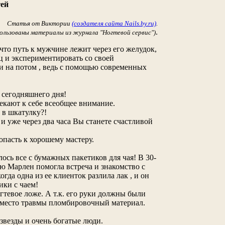
тей
Статья от Виктории
(создателя сайта Nails.by.ru)
.
.
ользованы материалы из журнала "Ногтевой сервис")
что путь к мужчине лежит через его желудок,
ц и экспериментировать со своей
ки на потом , ведь с помощью современных
 сегодняшнего дня!
кают к себе всеобщее внимание.
 в шкатулку?!
 уже через два часа Вы станете счастливой
пасть к хорошему мастеру.
ось все с бумажных пакетиков для чая! В 30-
 Марлен помогла встреча и знакомство с
да одна из ее клиенток разлила лак , и он
ики с чаем!
гтевое ложе. А т.к. его руки должны были
а место травмы пломбировочный материал.
звезды и очень богатые люди.