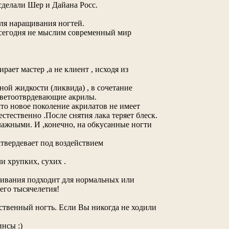
делали Шер и Дайана Росс.
для наращивания ногтей.
й сегодня не мыслим современный мир
ает мастер ,а не клиент , исходя из
ой жидкости (ликвида) , в сочетание
светоотврдевающие акрилы.
то новое поколение акрилатов не имеет
стественно .После снятия лака теряет блеск.
ажными. И ,конечно, на обкусанные ногти
твердевает под воздействием
и хрупких, сухих .
ащивания подходит для нормальных или
его тысячелетия!
бственный ногть. Если Вы никогда не ходили
нсы :)