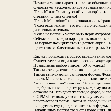
Неужели можно нарастить только обычные ног
Существует несколько видов наращивания ног
"French" или "французский маникюр" - это 
стразами. Очень стильно!
"French Millennium" как разновидность фра
"Голографические" - это ногти с блестящей
различных оттенков.
"Гелевые ногти" - могут быть перламутрового
Сейчас очень модно наращивать полностью п
На первых позициях стоит цветной акрил. Н
применяются блестящая пыльца и стразы. Это
Как же происходит процесс наращивания но
Существует два вида классического моделир
Правильный выбор типсов - 50 % успеха!
Типсы - это кусочки пластика специального 
Типсы выпускаются различной формы. Форма 
ноготь Многие мастера предпочитают не трат
"универсальными" типсами .Это не правильно
подобрать типсы по размеру к каждому ногот
обтачивают , придают желаемую форму и све
ФОРМЫ - используются в том случае, если ес
пластмассовая форма , затем на свободный к
шлифуется: ему придается желаемая форма.
Наращенным ногтям требуется коррекция . пр