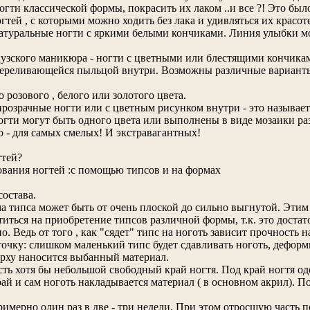
ти классической формы, покрасить их лаком ..и все ?! Это был
тей , с которыми можно ходить без лака и удивляться их красоте
натуральные ногти с яркими белыми кончиками. Линия улыбки 
нцузского маникюра - ногти с цветными или блестящими кончика
 переливающейся пыльцой внутри. Возможны различные варианты 
 розового , белого или золотого цвета.
розрачные ногти или с цветным рисунком внутри - это называе
огти могут быть одного цвета или выполнены в виде мозаики р
 - для самых смелых! И экстравагантных!
гтей?
ования ногтей :с помощью типсов и на формах
состава.
типса может быть от очень плоской до сильно выгнутой. Этим 
иться на приобретение типсов различной формы, т.к. это доста
. Ведь от того , как "сядет" типс на ноготь зависит прочность 
очку: слишком маленький типс будет сдавливать ноготь, деформ
рху наносится выбанный материал.
ть хотя бы небольшой свободный край ногтя. Под край ногтя од
рай и сам ноготь накладывается материал ( в основном акрил). П
имерно один раз в две - три недели. При этом отросшую часть 